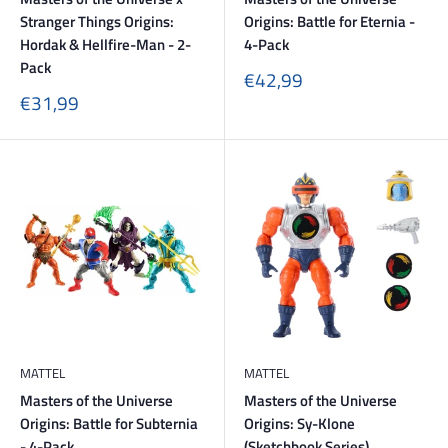
Stranger Things Origins:
Origins: Battle for Eternia -
Hordak & Hellfire-Man - 2-
4-Pack
Pack
Sonderpreis
€42,99
Sonderpreis
€31,99
MATTEL
MATTEL
Masters of the Universe
Masters of the Universe
Origins: Battle for Subternia
Origins: Sy-Klone
- 4-Pack
(Sketchbook Series)