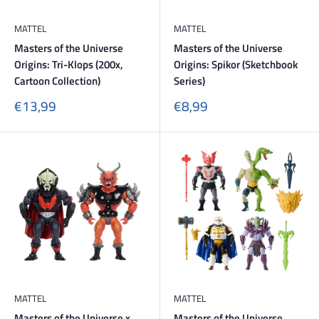
MATTEL
MATTEL
Masters of the Universe
Masters of the Universe
Origins: Tri-Klops (200x,
Origins: Spikor (Sketchbook
Cartoon Collection)
Series)
Sonderpreis
Sonderpreis
€13,99
€8,99
MATTEL
MATTEL
Masters of the Universe x
Masters of the Universe