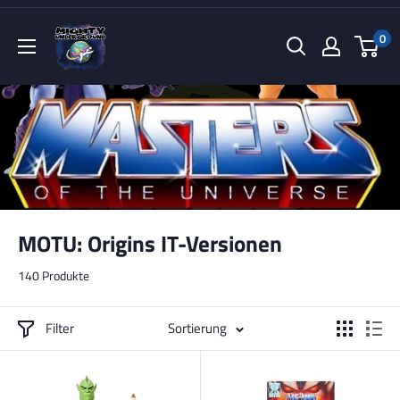
Direkt
Mighty
zum
0
Underground
Inhalt
MOTU: Origins IT-Versionen
140 Produkte
Filter
Sortierung