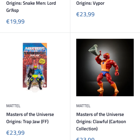
Origins: Snake Men: Lord
Origins: Vypor
Gr'Asp
Sonderpreis
€23,99
Sonderpreis
€19,99
MATTEL
MATTEL
Masters of the Universe
Masters of the Universe
Origins: Trap Jaw (FF)
Origins: Clawful (Cartoon
Collection)
Sonderpreis
€23,99
Sonderpreis
€23,99