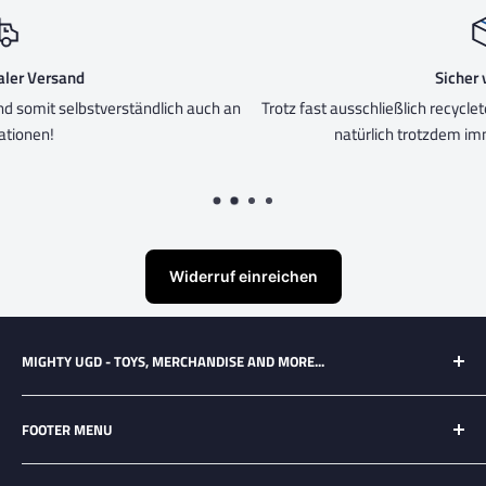
Sicher verpackt
 an
Trotz fast ausschließlich recycleten Verpackungen, wird eure Wa
natürlich trotzdem immer mit Liebe verpackt!
Widerruf einreichen
MIGHTY UGD - TOYS, MERCHANDISE AND MORE...
Ausgewähltes Merchandise und tolle Sammlerobjekte für
FOOTER MENU
Geeks and Nerds aus vielen unterschiedlichen Universen und
Fandoms!
Search