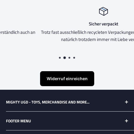
Sicher verpackt
n
Trotz fast ausschließlich recycleten Verpackungen, wird eure Ware
natürlich trotzdem immer mit Liebe verpackt!
Widerruf einreichen
MIGHTY UGD - TOYS, MERCHANDISE AND MORE...
Ausgewähltes Merchandise und tolle Sammlerobjekte für
FOOTER MENU
Geeks and Nerds aus vielen unterschiedlichen Universen und
Fandoms!
Search