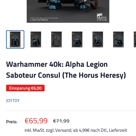
Warhammer 40k: Alpha Legion
Saboteur Consul (The Horus Heresy)
Einsparung
€6,00
JOYTOY
Sonderpreis
€65,99
Normalpreis
€71,99
Preis:
inkl. MwSt. zzgl.
Versand, ab 4,99€ nach Dtl.
, Lieferzeit